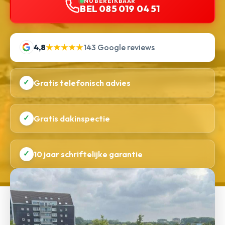
NU BEREIKBAAR
BEL 085 019 04 51
4,8
★★★★★
143 Google reviews
✓
Gratis telefonisch advies
✓
Gratis dakinspectie
✓
10 jaar schriftelijke garantie