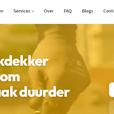
en
Services
Over
FAQ
Blogs
Cont
kdekker
rom
aak duurder