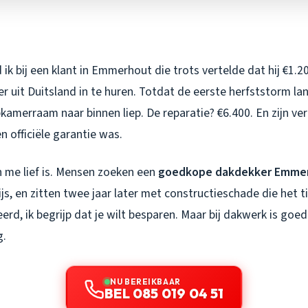
ik bij een klant in Emmerhout die trots vertelde dat hij €1.2
r uit Duitsland in te huren. Totdat de eerste herfststorm l
apkamerraam naar binnen liep. De reparatie? €6.400. En zijn ve
n officiële garantie was.
an me lief is. Mensen zoeken een
goedkope dakdekker Emme
ijs, en zitten twee jaar later met constructieschade die het 
erd, ik begrijp dat je wilt besparen. Maar bij dakwerk is go
g.
NU BEREIKBAAR
BEL 085 019 04 51