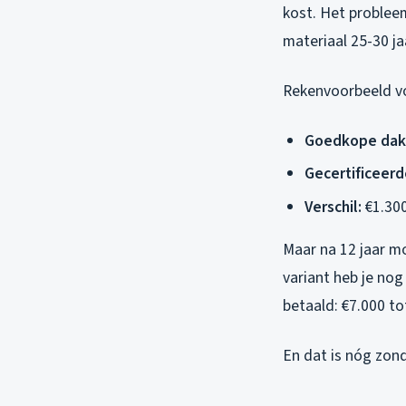
kost. Het problee
materiaal 25-30 j
Rekenvoorbeeld v
Goedkope dak
Gecertificeer
Verschil:
€1.300
Maar na 12 jaar mo
variant heb je nog
betaald: €7.000 to
En dat is nóg zon