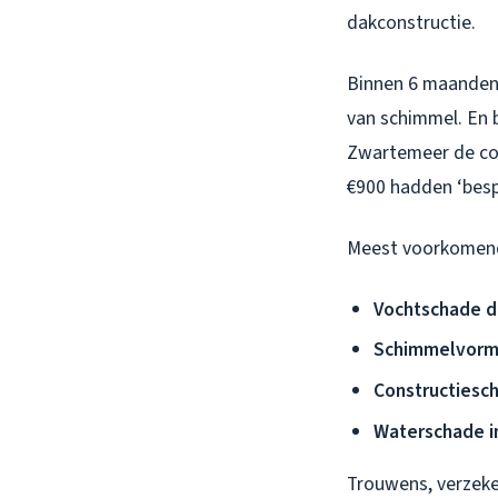
dakconstructie.
Binnen 6 maanden 
van schimmel. En b
Zwartemeer de com
€900 hadden ‘besp
Meest voorkomen
Vochtschade d
Schimmelvormi
Constructiesc
Waterschade in
Trouwens, verzeker