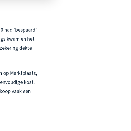
00 had ‘bespaard’
angs kwam en het
rzekering dekte
n
op Marktplaats,
tienvoudige kost.
edkoop vaak een