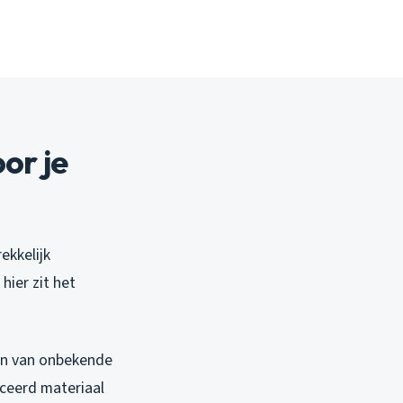
oor je
ekkelijk
hier zit het
men van onbekende
iceerd materiaal