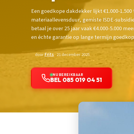
Een goedkope dakdekker lijkt €1.000-1.500
materiaallevensduur, gemiste ISDE-subsidi
betaal je over 25 jaar vaak €4.000-5.000 m
en échte garantie op lange termijn goedkope
door
Frits
· 21 december 2025
NU BEREIKBAAR
BEL 085 019 04 51