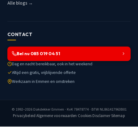
Alle blogs →
CONTACT
Bel nu 085 019 04 51
Dag en nacht bereikbaar, ook in het weekend
Altijd een gratis, vrijblijvende offerte
Werkzaam in Emmen en omstreken
© 1992–2026
Dakdekker Emmen
· KvK 78478774 · BTW NL861417963B01
Privacybeleid
·
Algemene voorwaarden
·
Cookies
·
Disclaimer
·
Sitemap