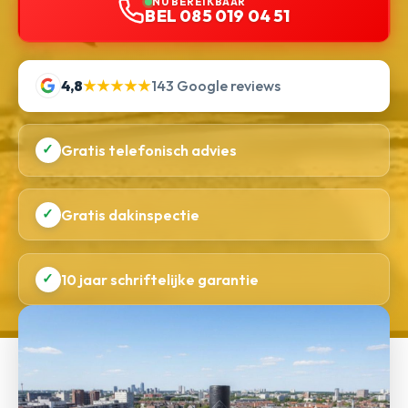
NU BEREIKBAAR
BEL 085 019 04 51
4,8
★★★★★
143 Google reviews
✓
Gratis telefonisch advies
✓
Gratis dakinspectie
✓
10 jaar schriftelijke garantie