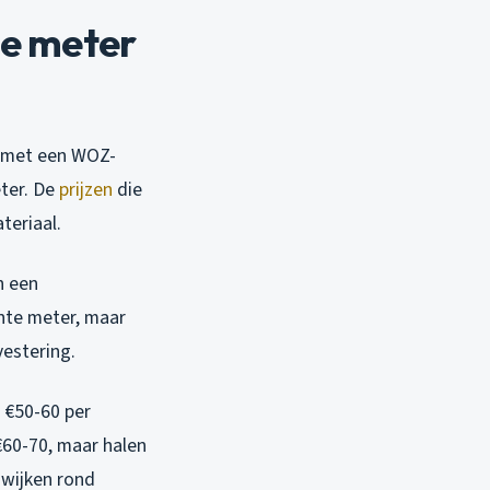
te meter
g met een WOZ-
eter. De
prijzen
die
teriaal.
n een
ante meter, maar
vestering.
n
€50-60 per
€60-70, maar halen
 wijken rond