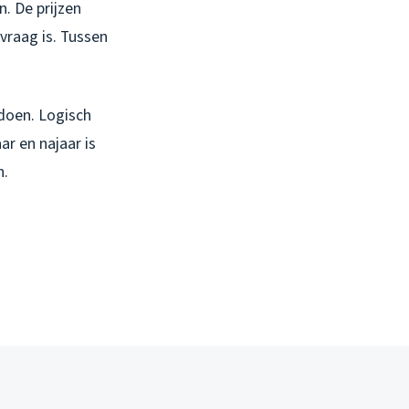
. De prijzen
raag is. Tussen
 doen. Logisch
ar en najaar is
n.