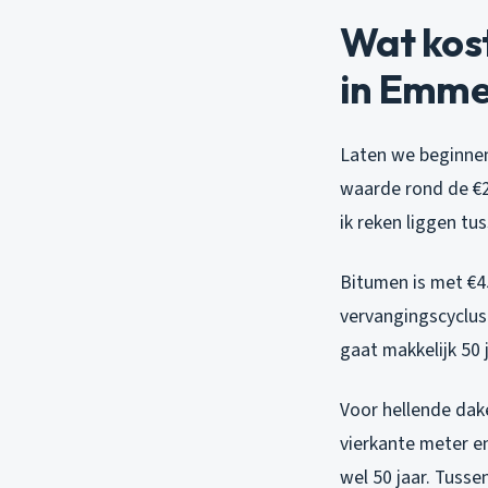
Wat kos
in Emm
Laten we beginne
waarde rond de €2
ik reken liggen tu
Bitumen is met €4
vervangingscyclus
gaat makkelijk 50 j
Voor hellende dak
vierkante meter e
wel 50 jaar. Tusse