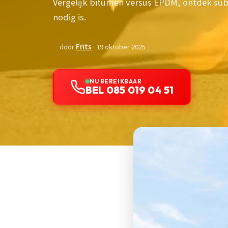
Vergelijk bitumen versus EPDM, ontdek subsi
nodig is.
door
Frits
· 19 oktober 2025
NU BEREIKBAAR
BEL 085 019 04 51