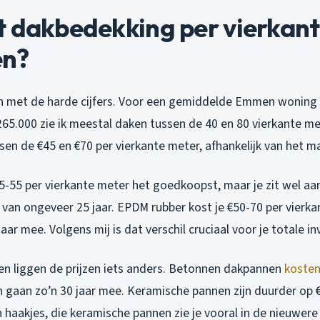
t dakbedekking per vierkan
en?
n met de harde cijfers. Voor een gemiddelde Emmen wonin
65.000 zie ik meestal daken tussen de 40 en 80 vierkante m
ssen de €45 en €70 per vierkante meter, afhankelijk van het ma
5-55 per vierkante meter het goedkoopst, maar je zit wel aa
 van ongeveer 25 jaar. EPDM rubber kost je €50-70 per vierk
aar mee. Volgens mij is dat verschil cruciaal voor je totale in
en liggen de prijzen iets anders. Betonnen dakpannen
koste
n gaan zo’n 30 jaar mee. Keramische pannen zijn duurder op 
n haakjes, die keramische pannen zie je vooral in de nieuwere