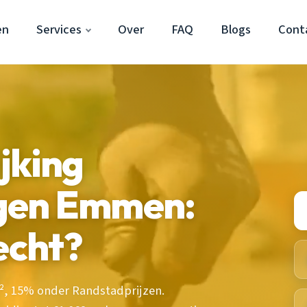
en
Services
Over
FAQ
Blogs
Cont
jking
gen Emmen:
echt?
, 15% onder Randstadprijzen.