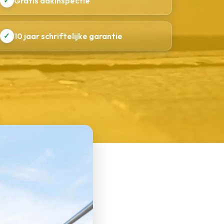
✓
Gratis dakinspectie
✓
10 jaar schriftelijke garantie