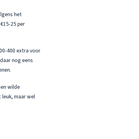
olgens het
 €15-25 per
200-400 extra voor
 daar nog eens
enen.
men wilde
 leuk, maar wel