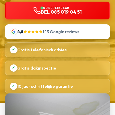
NU BEREIKBAAR
BEL 085 019 04 51
4,8
★★★★★
143 Google reviews
✓
Gratis telefonisch advies
✓
Gratis dakinspectie
✓
10 jaar schriftelijke garantie