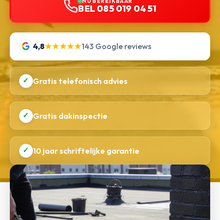
NU BEREIKBAAR
BEL 085 019 04 51
4,8
★★★★★
143 Google reviews
✓
Gratis telefonisch advies
✓
Gratis dakinspectie
✓
10 jaar schriftelijke garantie